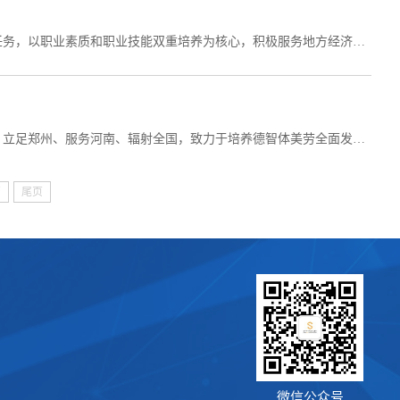
一、培养目标本专业立足河南区域发展实际，坚持以立德树人为根本任务，以职业素质和职业技能双重培养为核心，积极服务地方经济建设与社会发展需要，重点培养学生掌握扎实的科学文化基础和跨境电商基本理论、国际贸易、外语、市场营销及法律合规等知识，熟悉跨境电商平台应用和操作，精通跨境电商平台运营推广策略与方法，培养具有全球化国际视野与较强的可持续发展能力，德智体美劳全面发展的高技能人才。二、核心课程本专业开设跨境电子商务基础、...
一、培养目标本专业面向数字经济时代网络营销与直播电商产业发展，立足郑州、服务河南、辐射全国，致力于培养德智体美劳全面发展、掌握扎实的科学文化基础和网络推广、直播销售、新媒体运营及相关法律法规等知识，具备直播运营、内容策划与编辑、渠道开拓与运维等能力，具有工匠精神和信息素养，能够从事渠道拓展运营维护、市场策划、产品策划、广告投放、直播策划执行、粉丝引导转化、内容策划推广、新媒体运营、数据分析、客户开发与管理等工作的高素质技术技能人才。...
页
尾页
微信公众号