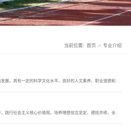
当前位置:
首页
->
专业介绍
一、培养目标本专业旨在培养理想信念坚定，德、智、体、美、劳全面发展，具有一定的科学文化水平，良好的人文素养、职业道德和创新意识，精益求精的工匠精神，较强的就业能力和可持续发展的能力，掌握智能物流仓配、运输等业务能力与物流设施设备智能化技术知识技能，能够从事智能物流仓配、运输、设施设备操作、智能物流系统规划、智能物流装备运行维护和项目管理等工作的高技能人才。二、核心课程智能物流技术开设的核心课程包括智慧物流与供应链基础、...
一、培养目标本专业坚持以习近平新时代中国特色社会主义思想为指导，践行社会主义核心价值观，培养理想信念坚定、德技并修、全面发展，具备扎实科学文化基础、卓越数字素养、高尚职业道德与工匠精神，掌握会计核算、财务管理、云财务智能会计、财务共享服务中心业务处理等知识和技术技能，面向各类企业、代理记账公司和非营利组织从事财务会计工作的复合型高素质技术技能人才。二、核心课程本专业课程围绕传统会计理论、现代数据技术和行业实践应用展开，...