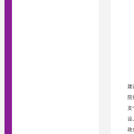
建
院
支
设
政